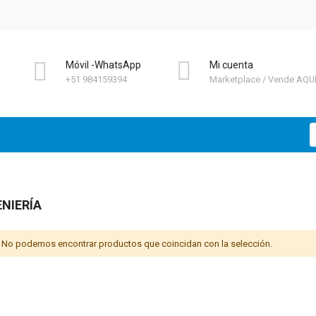
Móvil -WhatsApp
Mi cuenta
+51 984159394
Marketplace
Vende AQU
B
ENIERÍA
No podemos encontrar productos que coincidan con la selección.