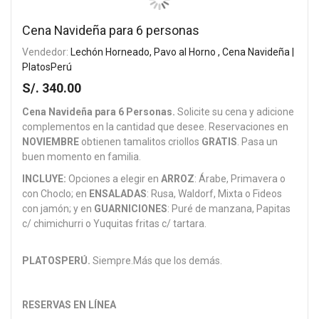
Cena Navideña para 6 personas
Vendedor:
Lechón Horneado, Pavo al Horno , Cena Navideña |
PlatosPerú
S/. 340.00
Cena Navideña para 6 Personas.
Solicite su cena y adicione
complementos en la cantidad que desee. Reservaciones en
NOVIEMBRE
obtienen tamalitos criollos
GRATIS
. Pasa un
buen momento en familia.
INCLUYE:
Opciones a elegir en
ARROZ
: Árabe, Primavera o
con Choclo; en
ENSALADAS
: Rusa, Waldorf, Mixta o Fideos
con jamón; y en
GUARNICIONES
: Puré de manzana, Papitas
c/ chimichurri o Yuquitas fritas c/ tartara.
PLATOSPERÚ.
Siempre.Más que los demás.
RESERVAS EN LÍNEA