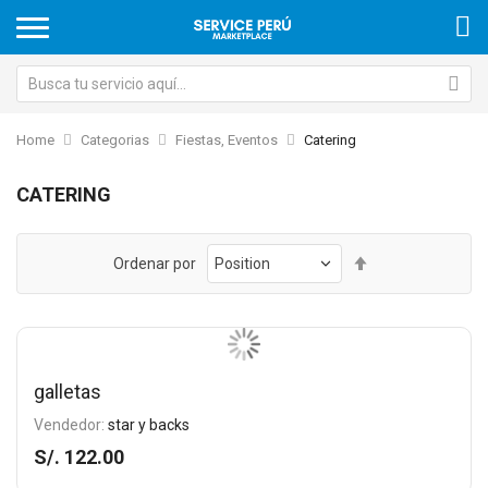
Home
Categorias
Fiestas, Eventos
Catering
CATERING
Set
Ordenar por
Descending
Direction
galletas
Vendedor:
star y backs
S/. 122.00