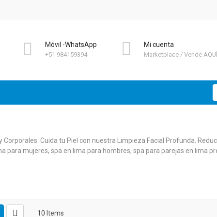
Móvil -WhatsApp
Mi cuenta
+51 984159394
Marketplace
Vende AQU
B
 Corporales. Cuida tu Piel con nuestra Limpieza Facial Profunda. Reduce
ima para mujeres, spa en lima para hombres, spa para parejas en lima pre
10
Items