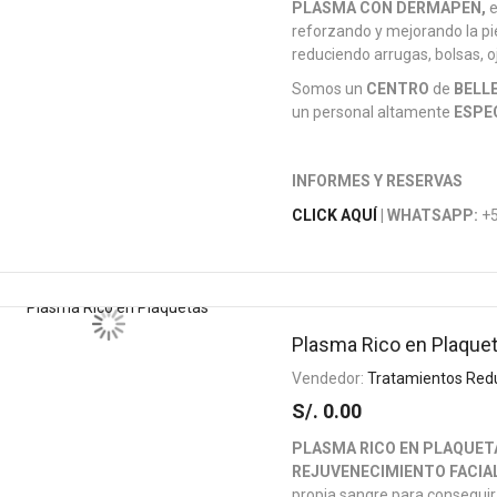
PLASMA CON DERMAPEN,
e
reforzando y mejorando la pie
reduciendo arrugas, bolsas, o
Somos un
CENTRO
de
BELL
un personal altamente
ESPE
INFORMES Y RESERVAS
CLICK AQUÍ
| WHATSAPP:
+5
Plasma Rico en Plaque
Vendedor:
Tratamientos Red
S/. 0.00
PLASMA RICO EN PLAQUET
REJUVENECIMIENTO FACIA
propia sangre para conseguir 