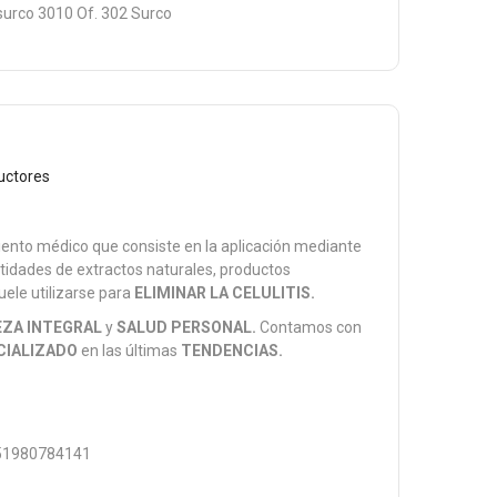
surco 3010 Of. 302 Surco
uctores
iento médico que consiste en la aplicación mediante
idades de extractos naturales, productos
uele utilizarse para
ELIMINAR LA CELULITIS.
EZA INTEGRAL
y
SALUD PERSONAL.
Contamos con
CIALIZADO
en las últimas
TENDENCIAS.
1980784141