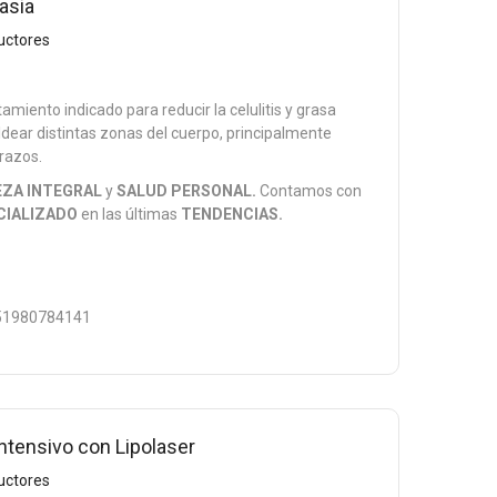
asia
uctores
tamiento indicado para reducir la celulitis y grasa
ldear distintas zonas del cuerpo, principalmente
razos.
EZA INTEGRAL
y
SALUD PERSONAL.
Contamos con
CIALIZADO
en las últimas
TENDENCIAS.
1980784141
ntensivo con Lipolaser
uctores