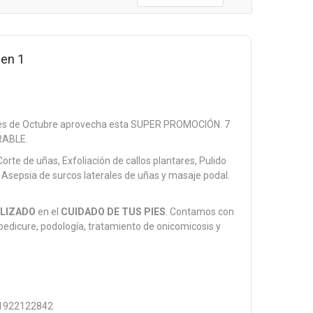
Descending
Direction
 en 1
es de Octubre aprovecha esta SUPER PROMOCIÓN. 7
ERABLE.
orte de uñas, Exfoliación de callos plantares, Pulido
 Asepsia de surcos laterales de uñas y masaje podal.
ALIZADO
en el
CUIDADO DE TUS PIES
. Contamos con
 pedicure, podología, tratamiento de onicomicosis y
1922122842