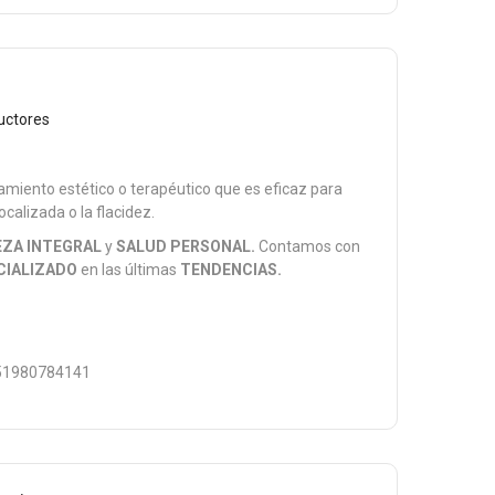
uctores
tamiento estético o terapéutico que es eficaz para
localizada o la flacidez.
EZA INTEGRAL
y
SALUD PERSONAL.
Contamos con
CIALIZADO
en las últimas
TENDENCIAS.
1980784141