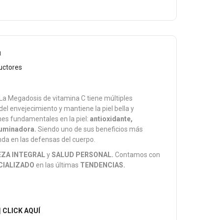
a
uctores
La Megadosis de vitamina C tiene múltiples
 del envejecimiento y mantiene la piel bella y
nes fundamentales en la piel:
antioxidante,
iluminadora
.
Siendo uno de sus beneficios más
nda en las defensas del cuerpo.
EZA INTEGRAL
y
SALUD PERSONAL.
Contamos con
CIALIZADO
en las últimas
TENDENCIAS.
|
CLICK AQUÍ