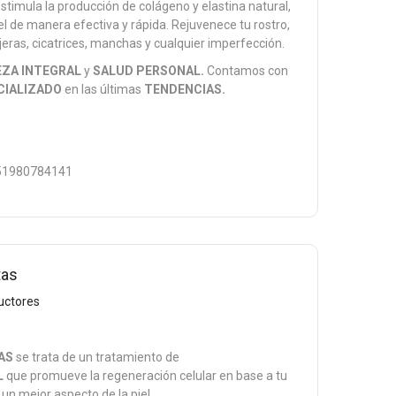
stimula la producción de colágeno y elastina natural,
l de manera efectiva y rápida. Rejuvenece tu rostro,
jeras, cicatrices, manchas y cualquier imperfección.
EZA INTEGRAL
y
SALUD PERSONAL.
Contamos con
CIALIZADO
en las últimas
TENDENCIAS.
1980784141
tas
uctores
AS
se trata de un tratamiento de
L
que promueve la regeneración celular en base a tu
un mejor aspecto de la piel.