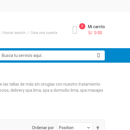
0
Mi carrito
Í
Iniciar sesión
Crea una cuenta
S/. 0.00
uscar
 las tallas de más sin cirugías con nuestro tratamiento
cios, delivery spa lima, spa a domicilio lima, spa masajes
Set
Ordenar por