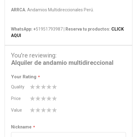
ARRCA.
Andamios Multidireccionales Perú.
WhatsApp: +
51951793987
| Reserva tu productos:
CLICK
AQUI
You're reviewing:
Alquiler de andamio multidireccional
Your Rating
Quality
1
2
3
4
5
Price
star
stars
stars
stars
stars
1
2
3
4
5
Value
star
stars
stars
stars
stars
1
2
3
4
5
star
stars
stars
stars
stars
Nickname