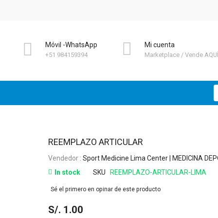
Móvil -WhatsApp
Mi cuenta
+51 984159394
Marketplace
Vende AQU
B
Skip
REEMPLAZO ARTICULAR
to
Vendedor :
Sport Medicine Lima Center | MEDICINA DE
the
beginning
In stock
SKU
REEMPLAZO-ARTICULAR-LIMA
of
Sé el primero en opinar de este producto
the
images
S/. 1.00
gallery