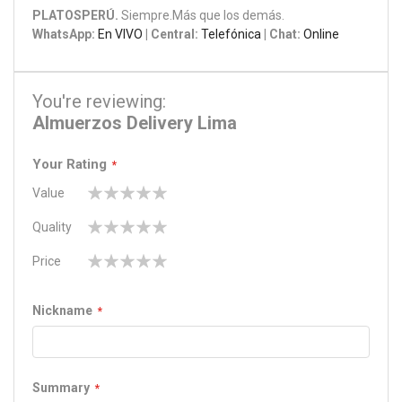
PLATOSPERÚ.
Siempre.Más que los demás.
WhatsApp:
En VIVO
| Central:
Telefónica
| Chat:
Online
You're reviewing:
Almuerzos Delivery Lima
Your Rating
Value
1
2
3
4
5
Quality
star
stars
stars
stars
stars
1
2
3
4
5
Price
star
stars
stars
stars
stars
1
2
3
4
5
star
stars
stars
stars
stars
Nickname
Summary