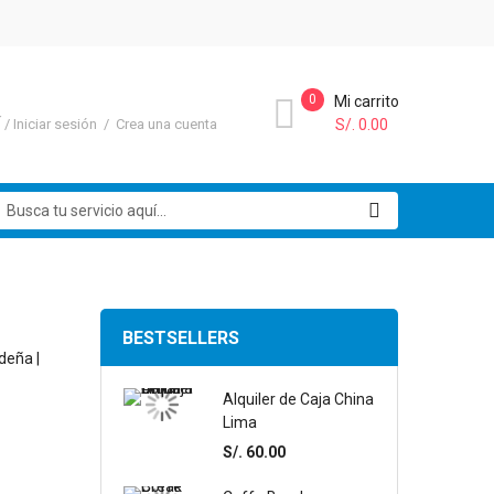
0
Mi carrito
Í
Iniciar sesión
Crea una cuenta
S/. 0.00
uscar
BESTSELLERS
deña |
Alquiler de Caja China
Lima
S/. 60.00