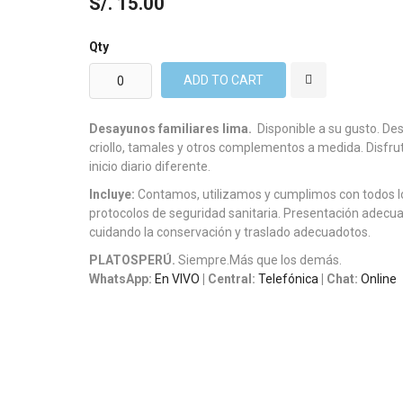
S/. 15.00
Qty
ADD TO CART
Desayunos familiares lima.
Disponible a su gusto. De
criollo, tamales y otros complementos a medida. Disfru
inicio diario diferente.
Incluye:
Contamos, utilizamos y cumplimos con todos l
protocolos de seguridad sanitaria. Presentación adecu
cuidando la conservación y traslado adecuado
tos.
PLATOSPERÚ.
Siempre.Más que los demás.
WhatsApp:
En VIVO
| Central:
Telefónica
| Chat:
Online