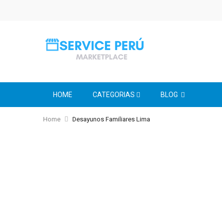
HOME
CATEGORIAS
BLOG
Home
Desayunos Familiares Lima
Skip
to
the
end
of
the
images
gallery