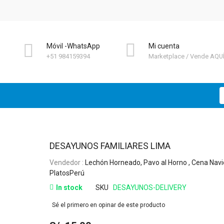
Móvil -WhatsApp
Mi cuenta
+51 984159394
Marketplace
Vende AQU
B
Skip
DESAYUNOS FAMILIARES LIMA
to
Vendedor :
Lechón Horneado, Pavo al Horno , Cena Navi
the
PlatosPerú
beginning
of
In stock
SKU
DESAYUNOS-DELIVERY
the
Sé el primero en opinar de este producto
images
gallery