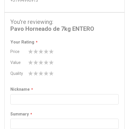
+51994990913
You're reviewing:
Pavo Horneado de 7kg ENTERO
Your Rating
Price
1
2
3
4
5
Value
star
stars
stars
stars
stars
1
2
3
4
5
Quality
star
stars
stars
stars
stars
1
2
3
4
5
star
stars
stars
stars
stars
Nickname
Summary