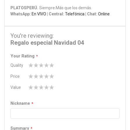
PLATOSPERÚ.
Siempre.Más que los demás.
WhatsApp:
En VIVO
| Central:
Telefónica
| Chat:
Online
You're reviewing:
Regalo especial Navidad 04
Your Rating
Quality
1
2
3
4
5
Price
star
stars
stars
stars
stars
1
2
3
4
5
Value
star
stars
stars
stars
stars
1
2
3
4
5
star
stars
stars
stars
stars
Nickname
Summary