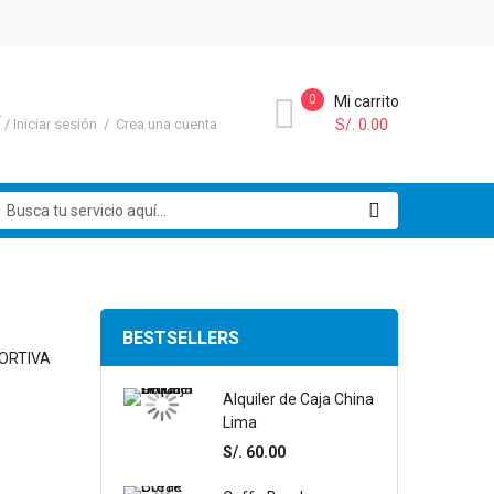
0
Mi carrito
Í
Iniciar sesión
Crea una cuenta
S/. 0.00
uscar
BESTSELLERS
PORTIVA
Alquiler de Caja China
Lima
S/. 60.00