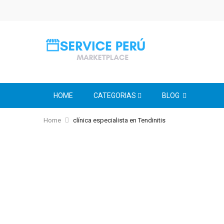
HOME
CATEGORIAS
BLOG
Home
clínica especialista en Tendinitis
Skip
to
the
end
of
the
images
gallery