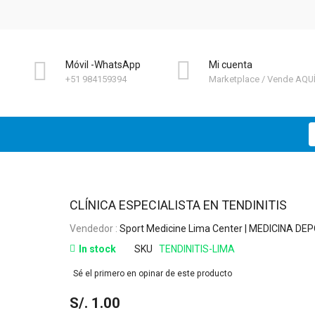
Móvil -WhatsApp
Mi cuenta
+51 984159394
Marketplace
Vende AQU
B
Skip
CLÍNICA ESPECIALISTA EN TENDINITIS
to
Vendedor :
Sport Medicine Lima Center | MEDICINA DE
the
beginning
In stock
SKU
TENDINITIS-LIMA
of
Sé el primero en opinar de este producto
the
images
S/. 1.00
gallery