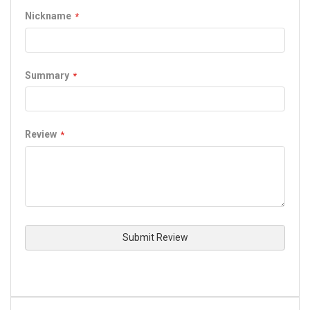
star
stars
stars
stars
stars
Nickname
Summary
Review
Submit Review