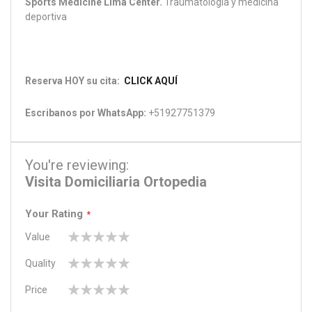
Sports Medicine Lima Center.
Traumatología y medicina
deportiva
Reserva HOY su cita:
CLICK AQUÍ
Escribanos por WhatsApp:
+51927751379
You're reviewing:
Visita Domiciliaria Ortopedia
Your Rating
Value
1
2
3
4
5
Quality
star
stars
stars
stars
stars
1
2
3
4
5
Price
star
stars
stars
stars
stars
1
2
3
4
5